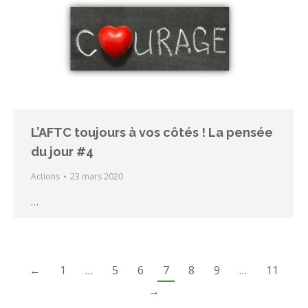
L’AFTC toujours à vos côtés ! La pensée
du jour #4
Actions
23 mars 2020
…
←
1
…
5
6
7
8
9
…
11
→