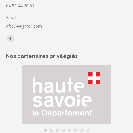
04 50 44 68 82
Email :
aftc74@gmail.com
Trouvez nous sur :
La
page
Nos partenaires privilégiés
Facebook
s'ouvre
dans
une
nouvelle
fenêtre