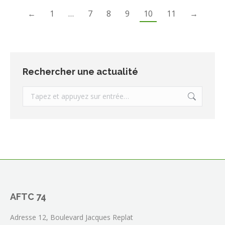
←
1
…
7
8
9
10
11
→
Rechercher une actualité
Recherche
:
AFTC 74
Adresse 12, Boulevard Jacques Replat