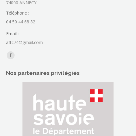
74000 ANNECY
Téléphone :
04 50 44 68 82
Email :
aftc74@gmail.com
Trouvez nous sur :
La
page
Nos partenaires privilégiés
Facebook
s'ouvre
dans
une
nouvelle
fenêtre