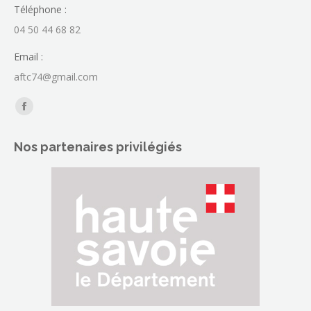
Téléphone :
04 50 44 68 82
Email :
aftc74@gmail.com
Trouvez nous sur :
La
page
Nos partenaires privilégiés
Facebook
s'ouvre
dans
une
nouvelle
fenêtre