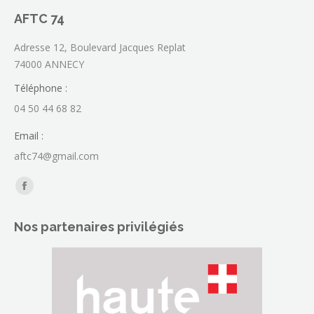
AFTC 74
Adresse 12, Boulevard Jacques Replat
74000 ANNECY
Téléphone :
04 50 44 68 82
Email :
aftc74@gmail.com
Trouvez nous sur :
La
page
Nos partenaires privilégiés
Facebook
s'ouvre
dans
une
nouvelle