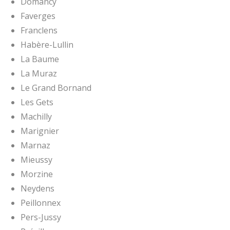
Domancy
Faverges
Franclens
Habère-Lullin
La Baume
La Muraz
Le Grand Bornand
Les Gets
Machilly
Marignier
Marnaz
Mieussy
Morzine
Neydens
Peillonnex
Pers-Jussy