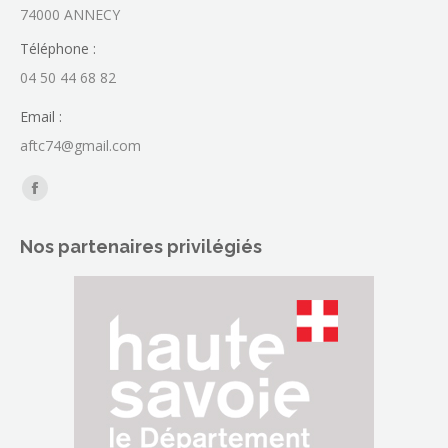
74000 ANNECY
Téléphone :
04 50 44 68 82
Email :
aftc74@gmail.com
Trouvez nous sur :
La
page
Nos partenaires privilégiés
Facebook
s'ouvre
dans
une
nouvelle
fenêtre