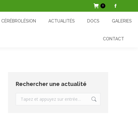
0
La
ACTUALITÉS
DOCS
GALERIES
CONTACT
page
CÉRÉBROLÉSION
ACTUALITÉS
DOCS
GALERIES
Facebook
s'ouvre
CONTACT
dans
une
nouvelle
fenêtre
Rechercher une actualité
Recherche
: