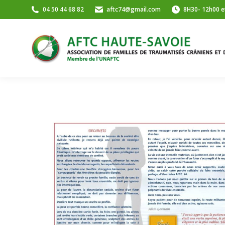
04 50 44 68 82
aftc74@gmail.com
8H30- 12h00 e