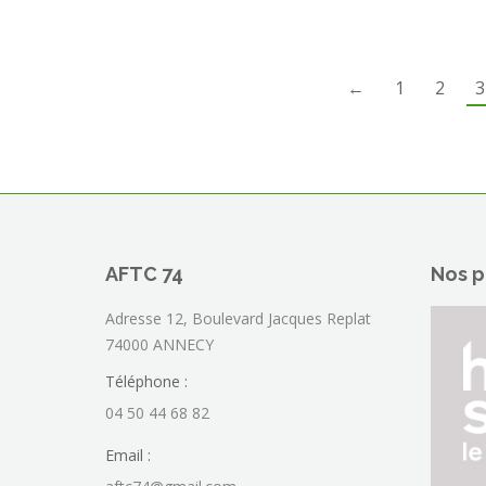
←
1
2
3
AFTC 74
Nos p
Adresse 12, Boulevard Jacques Replat
74000 ANNECY
Téléphone :
04 50 44 68 82
Email :