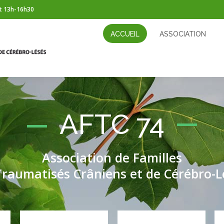
t 13h-16h30
ACCUEIL
ASSOCIATION
CÉRÉBROLÉSION
ACCUEIL
ASSOCIATION
AFTC 74
Association de Familles
Traumatisés Crâniens et de Cérébro-L