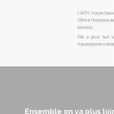
L’AFTC Haute-Savoie
1994 à l’initiative
besoins.
Elle a pour but l
traumatisme crânien
Ensemble on va plus loin