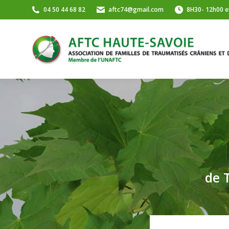
04 50 44 68 82
aftc74@gmail.com
8H30- 12h00 e
de 