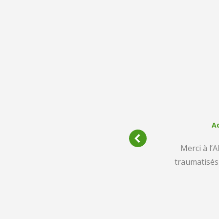
A
’est à nous de vous remercier.
Merci à l’
as faciles et pourtant, nous
traumatisés 
us ne savons pas toujours ou il
nt Odile ou Hanna et nous
t satisfaction…