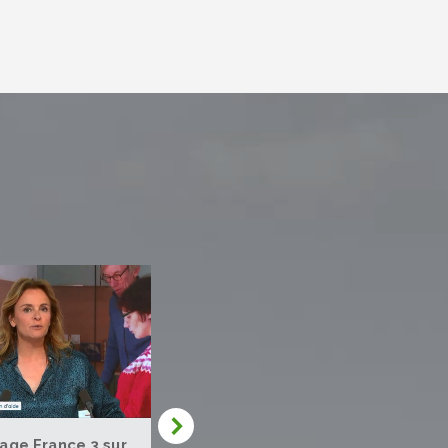
age France 3 sur
UNE ASSEMBLEE