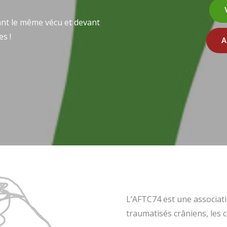
nt le même vécu et devant
es !
A
L’AFTC74 est une associati
traumatisés crâniens, les c