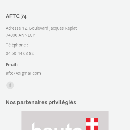
AFTC 74
Adresse 12, Boulevard Jacques Replat
74000 ANNECY
Téléphone :
04 50 44 68 82
Email :
aftc74@gmail.com
Trouvez nous sur :
La
page
Nos partenaires privilégiés
Facebook
s'ouvre
dans
une