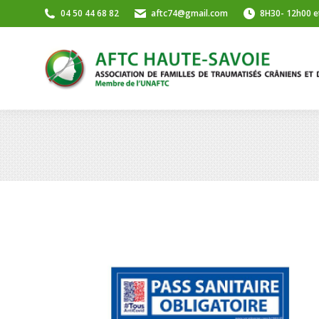
04 50 44 68 82
aftc74@gmail.com
8H30- 12h00 e