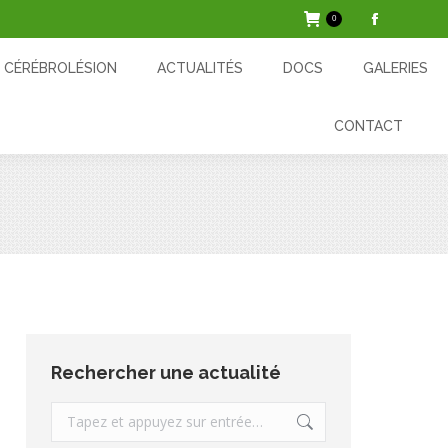
0
La
ACTUALITÉS
DOCS
GALERIES
CONTACT
page
CÉRÉBROLÉSION
ACTUALITÉS
DOCS
GALERIES
Facebook
s'ouvre
CONTACT
dans
une
nouvelle
fenêtre
Rechercher une actualité
Recherche
: