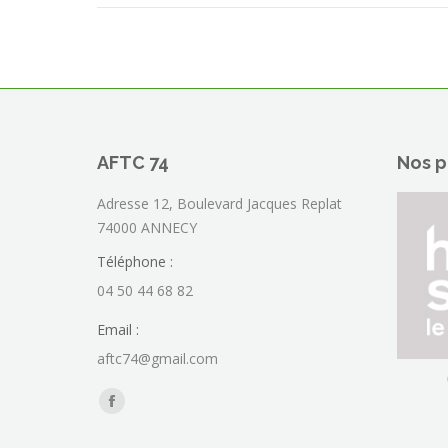
AFTC 74
Nos p
Adresse 12, Boulevard Jacques Replat
74000 ANNECY
Téléphone :
04 50 44 68 82
Email :
aftc74@gmail.com
Trouvez nous sur :
La
page