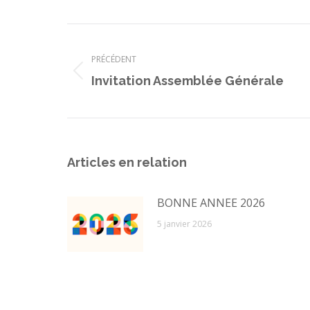
Navigation
article
PRÉCÉDENT
Article
Invitation Assemblée Générale
précédent
:
Articles en relation
BONNE ANNEE 2026
5 janvier 2026