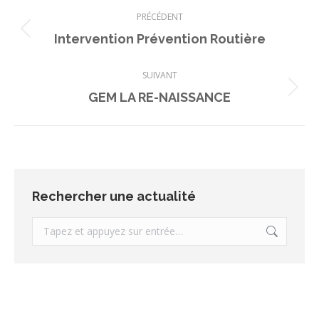
Navigation
PRÉCÉDENT
article
Article
Intervention Prévention Routière
précédent
SUIVANT
:
Article
GEM LA RE-NAISSANCE
suivant
:
Rechercher une actualité
Recherche
: