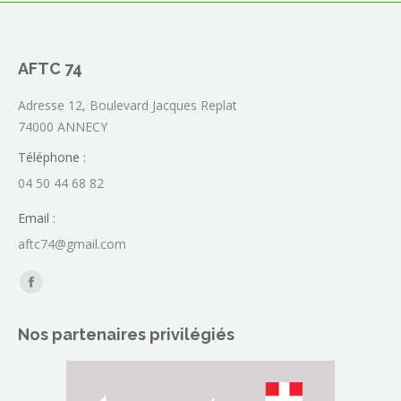
AFTC 74
Adresse 12, Boulevard Jacques Replat
74000 ANNECY
Téléphone :
04 50 44 68 82
Email :
aftc74@gmail.com
Trouvez nous sur :
La
page
Nos partenaires privilégiés
Facebook
s'ouvre
dans