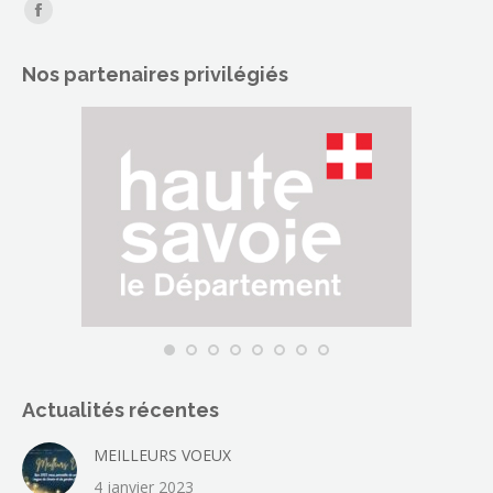
Trouvez nous sur :
La
page
Nos partenaires privilégiés
Facebook
s'ouvre
dans
une
nouvelle
fenêtre
Actualités récentes
MEILLEURS VOEUX
4 janvier 2023