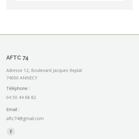
:
AFTC 74
Adresse 12, Boulevard Jacques Replat
74000 ANNECY
Téléphone :
04 50 44 68 82
Email :
aftc74@gmail.com
Trouvez nous sur :
La