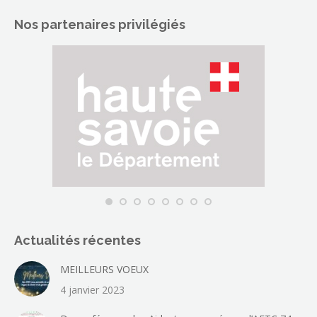
page
Nos partenaires privilégiés
Facebook
s'ouvre
dans
une
nouvelle
fenêtre
Actualités récentes
MEILLEURS VOEUX
4 janvier 2023