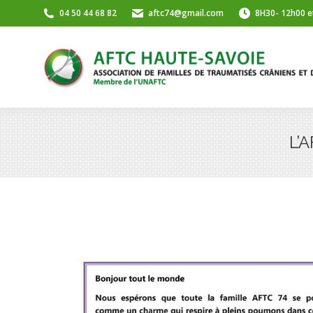
04 50 44 68 82
aftc74@gmail.com
8H30- 12h00 e
L’A