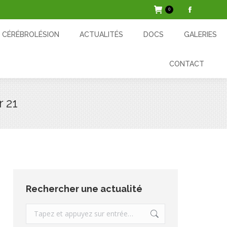
0
La
ACTUALITÉS
DOCS
GALERIES
CONTACT
page
CÉRÉBROLÉSION
ACTUALITÉS
DOCS
GALERIES
Facebook
s'ouvre
CONTACT
dans
une
nouvelle
r 21
fenêtre
Rechercher une actualité
Recherche
: