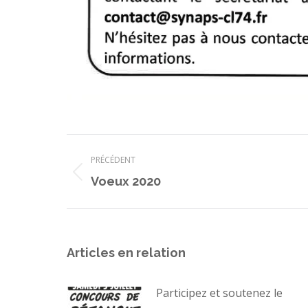
Navigation
PRÉCÉDENT
article
Article
Voeux 2020
précédent
:
Articles en relation
Participez et soutenez le