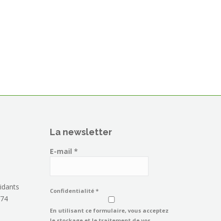
La newsletter
E-mail
*
idants
Confidentialité
*
 74
En utilisant ce formulaire, vous acceptez
le stockage et le traitement de vos