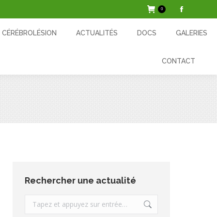
0
La
ACTUALITÉS
DOCS
GALERIES
CONTACT
page
CÉRÉBROLÉSION
ACTUALITÉS
DOCS
GALERIES
Facebook
s'ouvre
CONTACT
dans
une
nouvelle
fenêtre
Rechercher une actualité
Recherche
: