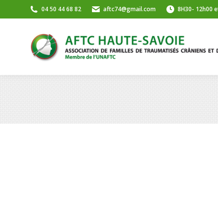
04 50 44 68 82
aftc74@gmail.com
8H30- 12h00 e