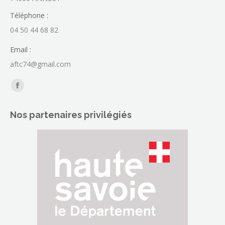
Téléphone :
04 50 44 68 82
Email :
aftc74@gmail.com
Trouvez nous sur :
La
page
Nos partenaires privilégiés
Facebook
s'ouvre
dans
une
nouvelle
fenêtre